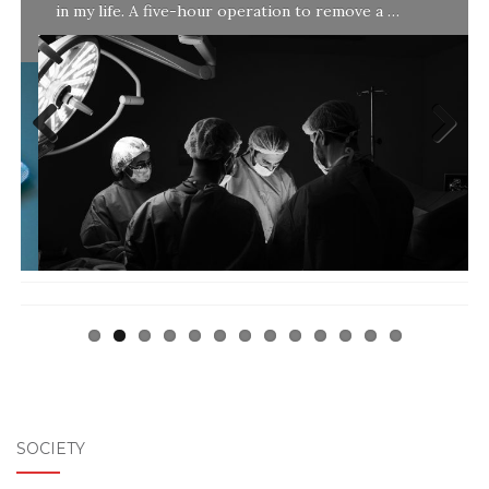
in my life. A five-hour operation to remove a …
l
Previ
Next
ous
SOCIETY