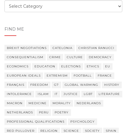
Order,
order
FIND ME
BREXIT NEGOTIATIONS
CATELONIA
CHRISTIAN RANUCCI
CONSEQUENTIALISM
CRIME
CULTURE
DEMOCRACY
ECONOMICS
EDUCATION
ELECTIONS
ETHICS
EU
EUROPEAN IDEALS
EXTREMISM
FOOTBALL
FRANCE
FRANÇAIS
FREEDOM
G7
GLOBAL WARMING
HISTORY
INTOLERANCE
ISLAM
IT
JUSTICE
LGBT
LITERATURE
MACRON
MEDICINE
MORALITY
NEDERLANDS
NETHERLANDS
PERU
POETRY
PROFESSIONAL QUALIFICATIONS
PSYCHOLOGY
RED PULLOVER
RELIGION
SCIENCE
SOCIETY
SPAIN