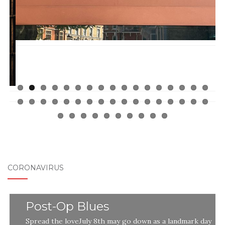
CORONAVIRUS
Post-Op Blues
Spread the loveJuly 8th may go down as a landmark day