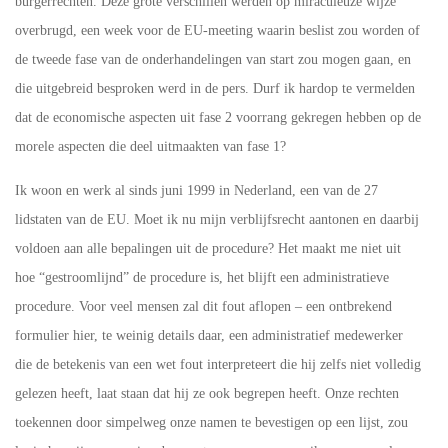
burgerrechten. Deze grote verschillen werden op miraculeuze wijze
overbrugd, een week voor de EU-meeting waarin beslist zou worden of
de tweede fase van de onderhandelingen van start zou mogen gaan, en
die uitgebreid besproken werd in de pers. Durf ik hardop te vermelden
dat de economische aspecten uit fase 2 voorrang gekregen hebben op de
morele aspecten die deel uitmaakten van fase 1?
Ik woon en werk al sinds juni 1999 in Nederland, een van de 27
lidstaten van de EU. Moet ik nu mijn verblijfsrecht aantonen en daarbij
voldoen aan alle bepalingen uit de procedure? Het maakt me niet uit
hoe “gestroomlijnd” de procedure is, het blijft een administratieve
procedure. Voor veel mensen zal dit fout aflopen – een ontbrekend
formulier hier, te weinig details daar, een administratief medewerker
die de betekenis van een wet fout interpreteert die hij zelfs niet volledig
gelezen heeft, laat staan dat hij ze ook begrepen heeft. Onze rechten
toekennen door simpelweg onze namen te bevestigen op een lijst, zou