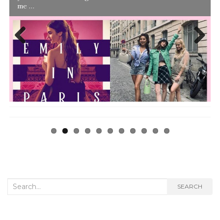
me …
Previ
Next
ous
Search
SEARCH
for: