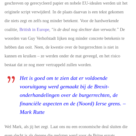
geschreven op gerecycleerd papier en nobele EU-idealen werden uit het
originele script verwijderd. In de plaats daarvan is een tekst gekomen
die niets zegt en zelfs nog minder betekent. Voor de hardwerkende
coalitie,
British in Europe
, “
is de deal nog slechter dan verwacht.
” De
woorden van Guy Verhofstadt lijken nog minder concrete betekenis te
hebben dan ooit. Neen, de kwestie over de burgerrechten is niet in
kannen en kruiken – ze werden onder de mat geveegd, en het risico
bestaat dat ze nog meer vertrappeld zullen worden.
Het is goed om te zien dat er voldoende
vooruitgang werd gemaakt bij de Brexit-
onderhandelingen over de burgerrechten, de
financiële aspecten en de (Noord) Ierse grens. –
Mark Rutte
Wel Mark, als jij het zegt. Laat ons nu een economische deal sluiten die
even slecht is als degene die gesloten werd voor de Britse expats…