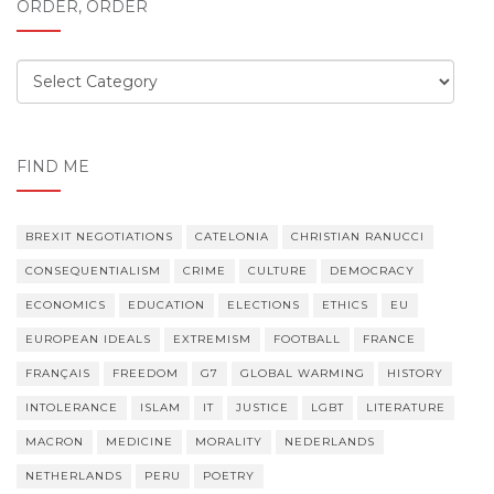
ORDER, ORDER
Order,
order
FIND ME
BREXIT NEGOTIATIONS
CATELONIA
CHRISTIAN RANUCCI
CONSEQUENTIALISM
CRIME
CULTURE
DEMOCRACY
ECONOMICS
EDUCATION
ELECTIONS
ETHICS
EU
EUROPEAN IDEALS
EXTREMISM
FOOTBALL
FRANCE
FRANÇAIS
FREEDOM
G7
GLOBAL WARMING
HISTORY
INTOLERANCE
ISLAM
IT
JUSTICE
LGBT
LITERATURE
MACRON
MEDICINE
MORALITY
NEDERLANDS
NETHERLANDS
PERU
POETRY