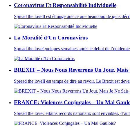
Coronavirus Et Responsabilité Individuelle
Spread the loveIl est étrange que ce que beaucoup de gens décri
La Moralité d’Un Coronavirus
Spread the loveQuelques semaines après le début de l’épidémie du
BREXIT – Nous Nous Reverrons Un Jour, Mais 
Spread the loveIl est temps de dire au revoir. Le Brexit est d
FRANCE: Violences Conjugales – Un Mal Gaulo
Spread the loveCertains records nationaux sont enviables, d’aut