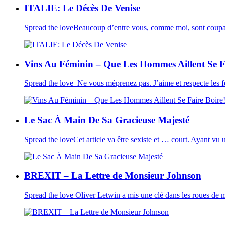
ITALIE: Le Décès De Venise
Spread the loveBeaucoup d’entre vous, comme moi, sont coupab
Vins Au Féminin – Que Les Hommes Aillent Se F
Spread the love Ne vous méprenez pas. J’aime et respecte les f
Le Sac À Main De Sa Gracieuse Majesté
Spread the loveCet article va être sexiste et … court. Ayant vu
BREXIT – La Lettre de Monsieur Johnson
Spread the love Oliver Letwin a mis une clé dans les roues de 