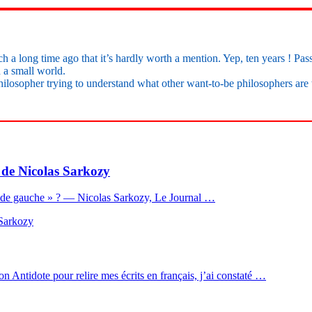
uch a long time ago that it’s hardly worth a mention. Yep, ten years ! Pa
 a small world.
ilosopher trying to understand what other want-to-be philosophers are t
e de Nicolas Sarkozy
re de gauche » ? — Nicolas Sarkozy, Le Journal …
ion Antidote pour relire mes écrits en français, j’ai constaté …