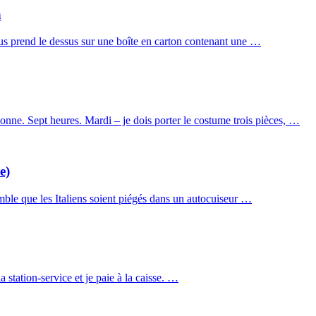
n
rus prend le dessus sur une boîte en carton contenant une …
onne. Sept heures. Mardi – je dois porter le costume trois pièces, …
e)
semble que les Italiens soient piégés dans un autocuiseur …
 station-service et je paie à la caisse. …