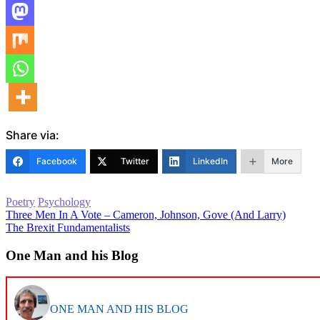
Share via:
Facebook
Twitter
LinkedIn
More
Poetry
Psychology
Post
Three Men In A Vote – Cameron, Johnson, Gove (And Larry)
The Brexit Fundamentalists
navigation
One Man and his Blog
ONE MAN AND HIS BLOG