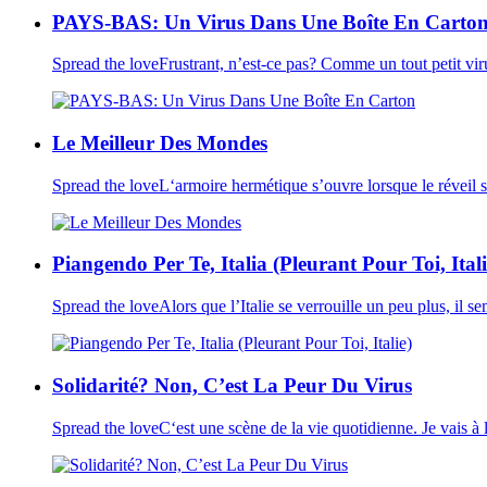
PAYS-BAS: Un Virus Dans Une Boîte En Carto
Spread the loveFrustrant, n’est-ce pas? Comme un tout petit vi
Le Meilleur Des Mondes
Spread the loveL‘armoire hermétique s’ouvre lorsque le réveil s
Piangendo Per Te, Italia (Pleurant Pour Toi, Itali
Spread the loveAlors que l’Italie se verrouille un peu plus, il 
Solidarité? Non, C’est La Peur Du Virus
Spread the loveC‘est une scène de la vie quotidienne. Je vais à la