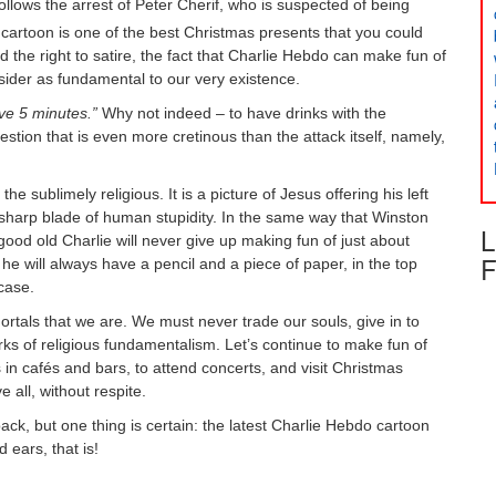
ollows the arrest of Peter Cherif, who is suspected of being
 cartoon is one of the best Christmas presents that you could
 the right to satire, the fact that Charlie Hebdo can make fun of
nsider as fundamental to our very existence.
ve 5 minutes.”
Why not indeed – to have drinks with the
stion that is even more cretinous than the attack itself, namely,
e sublimely religious. It is a picture of Jesus offering his left
 sharp blade of human stupidity. In the same way that Winston
L
good old Charlie will never give up making fun of just about
F
 he will always have a pencil and a piece of paper, in the top
 case.
mortals that we are. We must never trade our souls, give in to
arks of religious fundamentalism. Let’s continue to make fun of
 in cafés and bars, to attend concerts, and visit Christmas
 all, without respite.
ack, but one thing is certain: the latest Charlie Hebdo cartoon
d ears, that is!