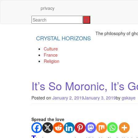
privacy
The philosophy of gho
CRYSTAL HORIZONS
Culture
France
Religion
It’s So Moronic, It’s 
Posted on
January 2, 2019
January 3, 2019
by
gskaye
Spread the love