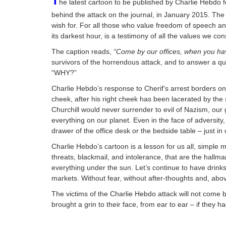
T
he latest cartoon to be published by Charlie Hebdo f
behind the attack on the journal, in January 2015. The
wish for. For all those who value freedom of speech and
its darkest hour, is a testimony of all the values we co
The caption reads,
“Come by our offices, when you ha
survivors of the horrendous attack, and to answer a que
“WHY?”
Charlie Hebdo’s response to Cherif’s arrest borders on th
cheek, after his right cheek has been lacerated by the
Churchill would never surrender to evil of Nazism, our 
everything on our planet. Even in the face of adversity,
drawer of the office desk or the bedside table – just in
Charlie Hebdo’s cartoon is a lesson for us all, simple 
threats, blackmail, and intolerance, that are the hallm
everything under the sun. Let’s continue to have drinks
markets. Without fear, without after-thoughts and, above
The victims of the Charlie Hebdo attack will not come b
brought a grin to their face, from ear to ear – if they ha