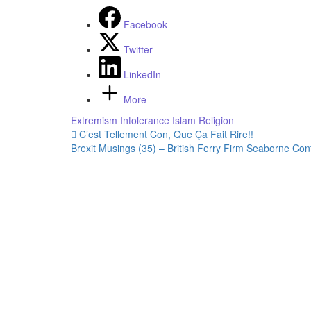
Facebook
Twitter
LinkedIn
More
Extremism
Intolerance
Islam
Religion
Post
C’est Tellement Con, Que Ça Fait Rire!!
Brexit Musings (35) – British Ferry Firm Seaborne Co
navigation