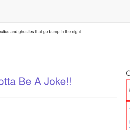
ulies and ghosties that go bump in the night
O
Gotta Be A Joke!!